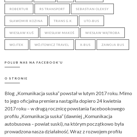
ROBERTUR
RS TRANSPORT
SEBASTIAN OLEKSY
SŁAWOMIR KOZINA
TRANS G.K.
UTO-BUS
WIESŁAW KUŚ
WIESŁAW MAKOŚ
WIESŁAW WĄTROBA
WOJTEK
WÓJTOWICZ TRAVEL
X-BUS
ZAWOJA BUS
POLUB NAS NA FACEBOOK’U
O STRONIE
Blog „Komunikacja suska” powstał w lutym 2017 roku. Mimo
to jego oficjalna premiera nastąpiła dopiero 24 kwietnia
2017 roku – w drugą rocznicę powstania facebookowego
profilu „Komunikacja suska” (dawniej „Komunikacja
autobusowa – powiat suski), na którym początkowo była
prowadzona nasza działalność. Wraz z rozwojem profilu