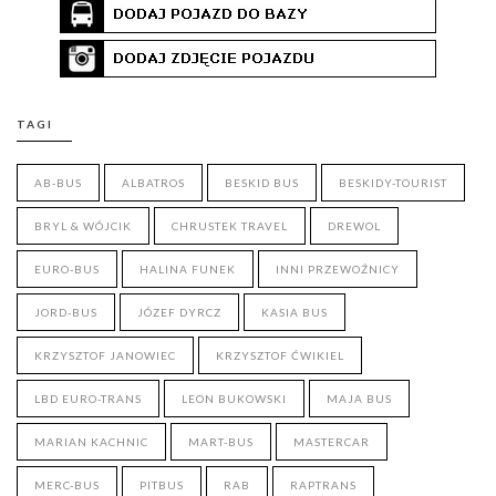
TAGI
AB-BUS
ALBATROS
BESKID BUS
BESKIDY-TOURIST
BRYL & WÓJCIK
CHRUSTEK TRAVEL
DREWOL
EURO-BUS
HALINA FUNEK
INNI PRZEWOŹNICY
JORD-BUS
JÓZEF DYRCZ
KASIA BUS
KRZYSZTOF JANOWIEC
KRZYSZTOF ĆWIKIEL
LBD EURO-TRANS
LEON BUKOWSKI
MAJA BUS
MARIAN KACHNIC
MART-BUS
MASTERCAR
MERC-BUS
PITBUS
RAB
RAPTRANS