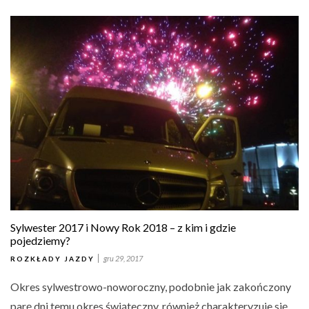
Sylwester 2017 i Nowy Rok 2018 – z kim i gdzie
pojedziemy?
gru 29, 2017
ROZKŁADY JAZDY
Okres sylwestrowo-noworoczny, podobnie jak zakończony
parę dni temu okres świąteczny, również charakteryzuje się