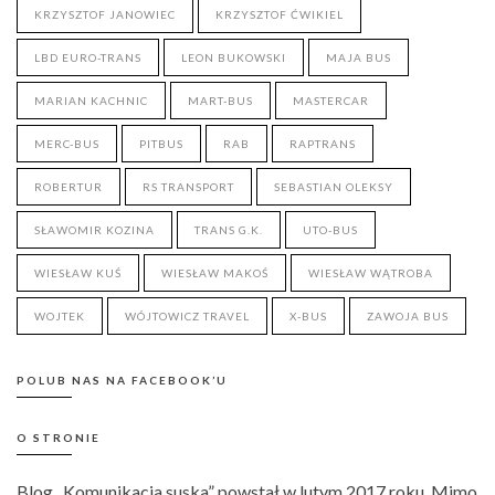
KRZYSZTOF JANOWIEC
KRZYSZTOF ĆWIKIEL
LBD EURO-TRANS
LEON BUKOWSKI
MAJA BUS
MARIAN KACHNIC
MART-BUS
MASTERCAR
MERC-BUS
PITBUS
RAB
RAPTRANS
ROBERTUR
RS TRANSPORT
SEBASTIAN OLEKSY
SŁAWOMIR KOZINA
TRANS G.K.
UTO-BUS
WIESŁAW KUŚ
WIESŁAW MAKOŚ
WIESŁAW WĄTROBA
WOJTEK
WÓJTOWICZ TRAVEL
X-BUS
ZAWOJA BUS
POLUB NAS NA FACEBOOK’U
O STRONIE
Blog „Komunikacja suska” powstał w lutym 2017 roku. Mimo