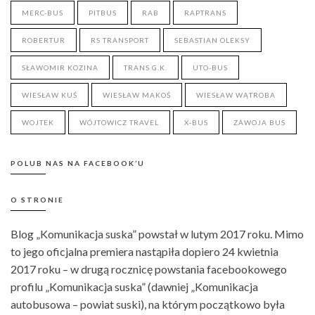
MERC-BUS
PITBUS
RAB
RAPTRANS
ROBERTUR
RS TRANSPORT
SEBASTIAN OLEKSY
SŁAWOMIR KOZINA
TRANS G.K.
UTO-BUS
WIESŁAW KUŚ
WIESŁAW MAKOŚ
WIESŁAW WĄTROBA
WOJTEK
WÓJTOWICZ TRAVEL
X-BUS
ZAWOJA BUS
POLUB NAS NA FACEBOOK’U
O STRONIE
Blog „Komunikacja suska” powstał w lutym 2017 roku. Mimo
to jego oficjalna premiera nastąpiła dopiero 24 kwietnia
2017 roku – w drugą rocznicę powstania facebookowego
profilu „Komunikacja suska” (dawniej „Komunikacja
autobusowa – powiat suski), na którym początkowo była