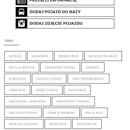
TAGI
AB-BUS
ALBATROS
BESKID BUS
BESKIDY-TOURIST
BRYL & WÓJCIK
CHRUSTEK TRAVEL
DREWOL
EURO-BUS
HALINA FUNEK
INNI PRZEWOŹNICY
JORD-BUS
JÓZEF DYRCZ
KASIA BUS
KRZYSZTOF JANOWIEC
KRZYSZTOF ĆWIKIEL
LBD EURO-TRANS
LEON BUKOWSKI
MAJA BUS
MARIAN KACHNIC
MART-BUS
MASTERCAR