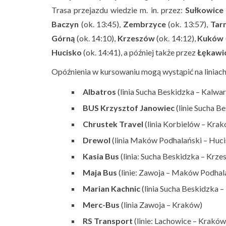
Trasa przejazdu wiedzie m. in. przez:
Sułkowice
Baczyn
(ok. 13:45),
Zembrzyce
(ok. 13:57),
Tar
Górną
(ok. 14:10),
Krzeszów
(ok. 14:12),
Kuków
Hucisko
(ok. 14:41), a później także przez
Łękawi
Opóźnienia w kursowaniu mogą wystąpić na liniach
Albatros
(linia Sucha Beskidzka – Kalw
BUS Krzysztof Janowiec
(linie Sucha B
Chrustek Travel
(linia Korbielów – Kra
Drewol
(linia Maków Podhalański – Huci
Kasia Bus
(linia: Sucha Beskidzka – Kr
Maja Bus
(linie: Zawoja – Maków Podhal
Marian Kachnic
(linia Sucha Beskidzka 
Merc-Bus
(linia Zawoja – Kraków)
RS Transport
(linie: Lachowice – Krakó