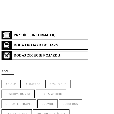
TAGI
AB-BUS
ALBATROS
BESKID BUS
BESKIDY-TOURIST
BRYL & WÓJCIK
CHRUSTEK TRAVEL
DREWOL
EURO-BUS
HALINA FUNEK
INNI PRZEWOŹNICY