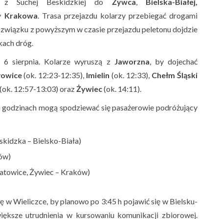
ych z Suchej Beskidzkiej do
Żywca
,
Bielska-Białej,
y
Krakowa
. Trasa przejazdu kolarzy przebiegać drogami
W związku z powyższym w czasie przejazdu peletonu dojdzie
kach dróg.
 6 sierpnia. Kolarze wyruszą z
Jaworzna
, by dojechać
owice
(ok. 12:23-12:35),
Imielin
(ok. 12:33),
Chełm Śląski
(ok. 12:57-13:03) oraz
Żywiec
(ok. 14:11).
 godzinach mogą spodziewać się pasażerowie podróżujący
eskidzka – Bielsko-Biała)
ków)
Katowice, Żywiec – Kraków)
się w Wieliczce, by planowo po 3:45 h pojawić się w Bielsku-
iększe utrudnienia w kursowaniu komunikacji zbiorowej.