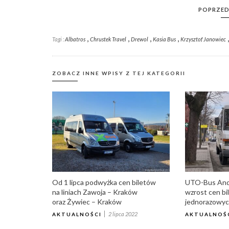
POPRZED
,
,
,
,
Tagi :
Albatros
Chrustek Travel
Drewol
Kasia Bus
Krzysztof Janowiec
ZOBACZ INNE WPISY Z TEJ KATEGORII
Od 1 lipca podwyżka cen biletów
UTO-Bus Andr
na liniach Zawoja – Kraków
wzrost cen bi
oraz Żywiec – Kraków
jednorazowych
2 lipca 2022
AKTUALNOŚCI
AKTUALNOŚ