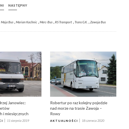
NI
NASTĘPNY
,
,
,
,
,
,
Maja Bus
Marian Kachnic
Merc-Bus
RS Transport
Trans G.K.
Zawoja Bus
zej Janowiec:
Robertur po raz kolejny pojedzie
letów
nad morze na trasie Zawoja –
 i miesięcznych
Rowy
11 sierpnia 2019
18 czerwca 2020
CI
AKTUALNOŚCI