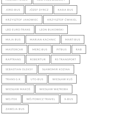
JORD-BUS
JÓZEF DYRCZ
KASIA BUS
KRZYSZTOF JANOWIEC
KRZYSZTOF ĆWIKIEL
LBD EURO-TRANS
LEON BUKOWSKI
MAJA BUS
MARIAN KACHNIC
MART-BUS
MASTERCAR
MERC-BUS
PITBUS
RAB
RAPTRANS
ROBERTUR
RS TRANSPORT
SEBASTIAN OLEKSY
SŁAWOMIR KOZINA
TRANS G.K.
UTO-BUS
WIESŁAW KUŚ
WIESŁAW MAKOŚ
WIESŁAW WĄTROBA
WOJTEK
WÓJTOWICZ TRAVEL
X-BUS
ZAWOJA BUS