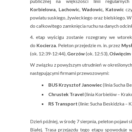
publicznej na większości linii regularn
Korbielowa,
Lachowic
,
Wadowic, Katowic
cz
powiatu suskiego, żywieckiego oraz bielskiego. 
do całkowitego zamknięcia ruchu na danych odcin
4. etap wyścigu zostanie rozegrany we wtorek
do
Kocierza
. Peleton przejedzie m. in. przez
Mysł
(ok. 12:39-12:44),
Gorzów
(ok. 12:53),
Oświęcim
W związku z powyższym utrudnień w określonych
następującymi firmami przewozowymi:
BUS Krzysztof Janowiec
(linia Sucha B
Chrustek Travel
(linia Korbielów – Kra
RS Transport
(linie: Sucha Beskidzka – 
Dzień później, w środę 7 sierpnia, peleton pojawi 
Białej. Trasa przejazdu tego etapu spowoduje w