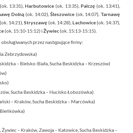
(ok. 13:31),
Harbutowice
(ok. 13:35),
Palczę
(ok. 13:41),
nawę
Dolną
(ok. 14:02),
Śleszowice
(ok. 14:07),
Tarnawę
(ok. 14:21),
Stryszawę
(ok. 14:28),
Lachowice
(ok. 14:37),
ce
(ok. 15:10-15:12) i
Żywiec
(ok. 15:13-15:15).
 obsługiwanych przez następujące firmy:
aria Zebrzydowska)
eskidzka – Bielsko-Biała, Sucha Beskidzka – Krzeszów)
ków)
sko)
zeszów, Sucha Beskidzka – Hucisko Łobozówka)
ański – Kraków, Sucha Beskidzka – Marcówka)
– Bieńkówka)
w, Żywiec – Kraków, Zawoja – Katowice, Sucha Beskidzka –